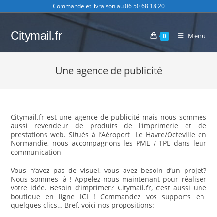
Skip
Commande et livraison au 06 50 68 18 20
to
content
Citymail.fr
Menu
0
Une agence de publicité
Citymail.fr est une agence de publicité mais nous sommes
aussi revendeur de produits de l’imprimerie et de
prestations web. Situés à l’Aéroport Le Havre/Octeville en
Normandie, nous accompagnons les PME / TPE dans leur
communication.
Vous n’avez pas de visuel, vous avez besoin d’un projet?
Nous sommes là ! Appelez-nous maintenant pour réaliser
votre idée. Besoin d’imprimer? Citymail.fr, c’est aussi une
boutique en ligne
ICI
! Commandez vos supports en
quelques clics… Bref, voici nos propositions: