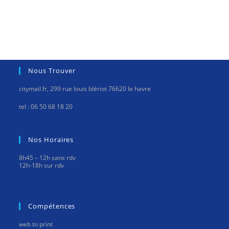
Nous Trouver
citymail.fr, 299 rue louis blériot 76620 le havre
tel : 06 50 68 18 20
Nos Horaires
8h45 – 12h sans rdv
12h-18h sur rdv
Compétences
web to print