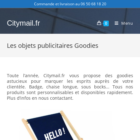
Skip
Commande et livraison au 06 50 68 18 20
to
content
Citymail.fr
Menu
0
Les objets publicitaires Goodies
Toute l’année, Citymail.fr vous propose des goodies
astucieux pour marquer les esprits auprès de votre
clientèle. Badge, chaise longue, sous bocks… Tous nos
produits sont personnalisables et disponibles rapidement.
Plus d’infos en nous contactant.