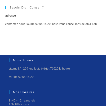
Besoin D’un Conseil ?
adresse
contactez nous : au 06 50 68 18 20. nous vous conseillons de 8h à 18h
Nous Trouver
citymail.fr, 299 rue louis blériot 76620 le havre
tel : 06 50 68 18 20
Nos Horaires
8h45 – 12h sans rdv
12h-18h sur rdv