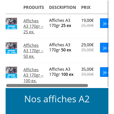
PRODUITS
DESCRIPTION
PRIX
Affiches A3
19,00
€
Affiches
Je c
170gr
25 ex
25,00
€
A3 170gr –
25 ex.
Affiches A3
29,00
€
Affiches
Je c
170gr
50 ex
35,00
€
A3 170gr –
50 ex.
Affiches A3
35,00
€
Affiches
Je c
170gr
100 ex
39,00
€
A3 170gr –
100 ex.
Nos affiches A2