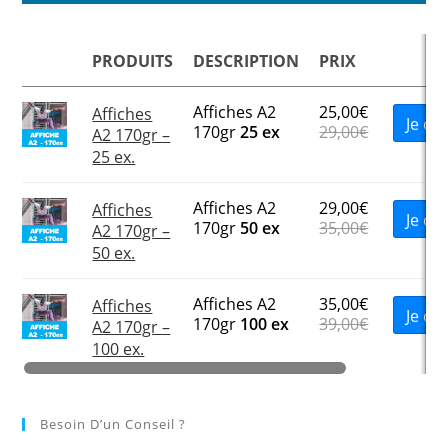
PRODUITS
DESCRIPTION
PRIX
Affiches A2
25,00
€
Affiches
Je c
170gr
25 ex
29,00
€
A2 170gr –
25 ex.
Affiches A2
29,00
€
Affiches
Je c
170gr
50 ex
35,00
€
A2 170gr –
50 ex.
Affiches A2
35,00
€
Affiches
Je c
170gr
100 ex
39,00
€
A2 170gr –
100 ex.
Besoin D’un Conseil ?