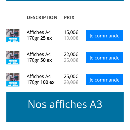
DESCRIPTION
PRIX
Affiches A4
15,00
€
Je commande
170gr
25 ex
19,00
€
Affiches A4
22,00
€
Je commande
170gr
50 ex
25,00
€
Affiches A4
25,00
€
Je commande
170gr
100 ex
29,00
€
Nos affiches A3