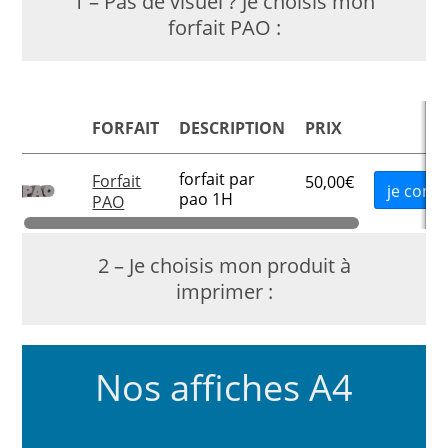
1 – Pas de visuel ? Je choisis mon
forfait PAO :
FORFAIT
DESCRIPTION
PRIX
forfait par
Forfait
50,00
€
je com
pao 1H
PAO
2 – Je choisis mon produit à
imprimer :
Nos affiches A4