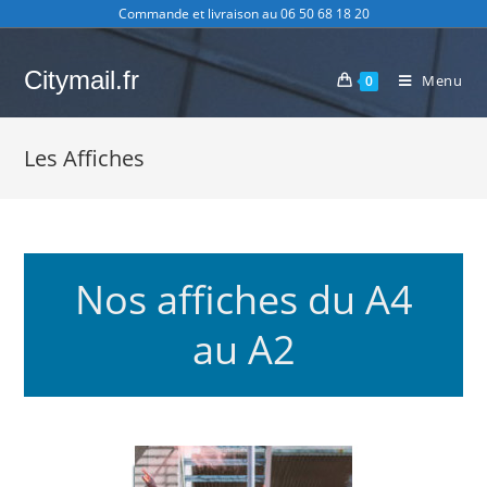
Skip
Commande et livraison au 06 50 68 18 20
to
content
Citymail.fr
Menu
0
Les Affiches
Nos affiches du A4
au A2