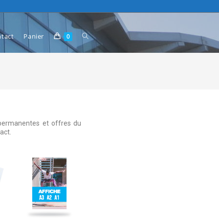
tact
Panier
0
s permanentes et offres du
tact.