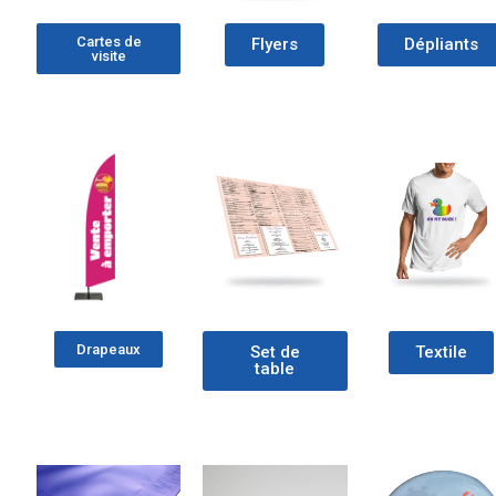
Cartes de
Flyers
Dépliants
visite
Drapeaux
Set de
Textile
table