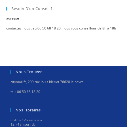
Besoin D’un Conseil ?
adresse
contactez nous : au 06 50 68 18 20. nous vous conseillons de 8h à 18h
Nous Trouver
citymail.fr, 299 rue louis blériot 76620 le havre
tel : 06 50 68 18 20
Nos Horaires
8h45 – 12h sans rdv
12h-18h sur rdv