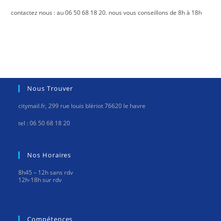
contactez nous : au 06 50 68 18 20. nous vous conseillons de 8h à 18h
Nous Trouver
citymail.fr, 299 rue louis blériot 76620 le havre
tel : 06 50 68 18 20
Nos Horaires
8h45 – 12h sans rdv
12h-18h sur rdv
Compétences