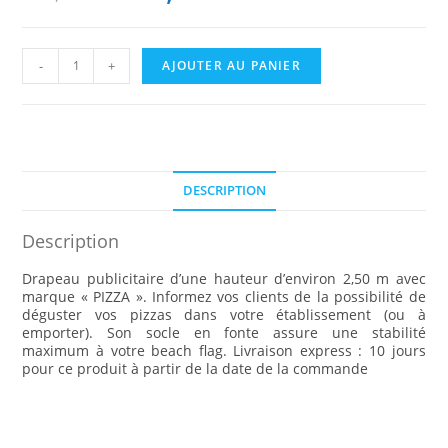
quantité
-
+
AJOUTER AU PANIER
de
oriflamme-
drapeau-
publicitaire
"PIZZA"
DESCRIPTION
Description
Drapeau publicitaire d’une hauteur d’environ 2,50 m avec
marque « PIZZA ». Informez vos clients de la possibilité de
déguster vos pizzas dans votre établissement (ou à
emporter). Son socle en fonte assure une stabilité
maximum à votre beach flag. Livraison express : 10 jours
pour ce produit à partir de la date de la commande