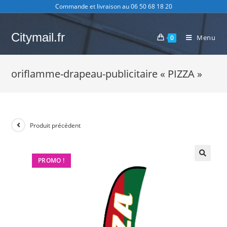
Skip
Commande et livraison au 06 50 68 18 20
to
content
Citymail.fr
Menu
0
oriflamme-drapeau-publicitaire « PIZZA »
Produit précédent
PROMO !