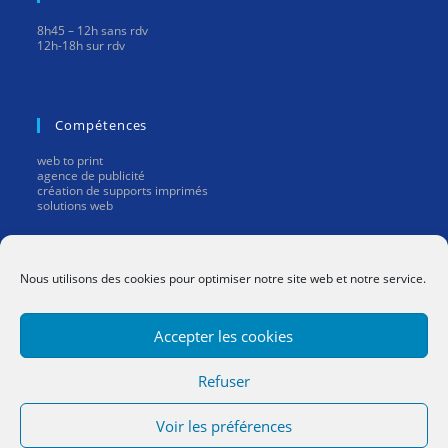
8h45 – 12h sans rdv
12h-18h sur rdv
Compétences
web to print
agence de publicité
création de supports imprimés
solutions web
Mentions Légales
Nous utilisons des cookies pour optimiser notre site web et notre service.
mentions légales
Accepter les cookies
Refuser
Facebook
YouTube
E-mail
Voir les préférences
Copyright Citymail.fr - Communication Web et Print - Le Havre