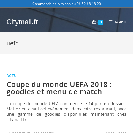
Skip
Commande et livraison au 06 50 68 18 20
to
content
Citymail.fr
Menu
0
uefa
ACTU
Coupe du monde UEFA 2018 :
goodies et menu de match
La coupe du monde UEFA commence le 14 juin en Russie !
Mettez en avant cet événement dans votre restaurant, avec
une gamme de goodies disponibles maintenant chez
citymail.fr :…