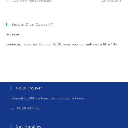
SUR
COMMENTAIRES FERMÉS
29 MAI 2018
COUPE
DU
MONDE
UEFA
2018
:
Besoin D’un Conseil ?
GOODIES
ET
MENU
adresse
DE
MATCH
contactez nous : au 06 50 68 18 20. nous vous conseillons de 8h à 18h
Nous Trouver
citymail.fr, 299 rue louis blériot 76620 le havre
tel : 06 50 68 18 20
Nos Horaires