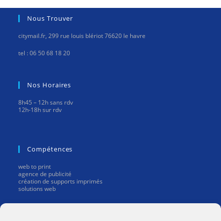
Nous Trouver
citymail.fr, 299 rue louis blériot 76620 le havre
tel : 06 50 68 18 20
Nos Horaires
8h45 – 12h sans rdv
12h-18h sur rdv
Compétences
web to print
agence de publicité
création de supports imprimés
solutions web
Mentions Légales