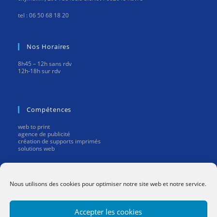
tel : 06 50 68 18 20
Nos Horaires
8h45 – 12h sans rdv
12h-18h sur rdv
Compétences
web to print
agence de publicité
création de supports imprimés
solutions web
Mentions Légales
Nous utilisons des cookies pour optimiser notre site web et notre service.
mentions légales
Accepter les cookies