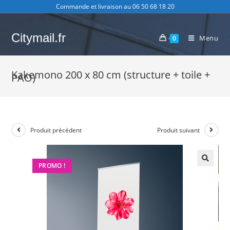
Skip
Commande et livraison au 06 50 68 18 20
to
content
Citymail.fr
Menu
0
Kakemono 200 x 80 cm (structure + toile +
PAO)
Produit précédent
Produit suivant
PROMO !