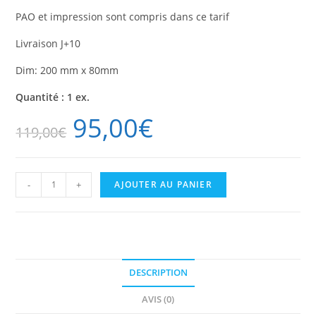
PAO et impression sont compris dans ce tarif
Livraison J+10
Dim: 200 mm x 80mm
Quantité : 1 ex.
95,00
€
119,00
€
quantité
-
+
AJOUTER AU PANIER
de
Kakemono
200
x
80
cm
(structure
DESCRIPTION
+
toile
AVIS (0)
+