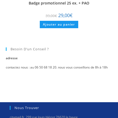
Badge promotionnel 25 ex. + PAO
29,00
€
39,00
€
Ajouter au panier
Besoin D’un Conseil ?
adresse
contactez nous : au 06 50 68 18 20. nous vous conseillons de 8h à 18h
Nous Trouver
citymail.fr, 299 rue louis blériot 76620 le havre