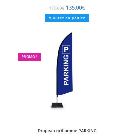
135,00
€
179,00
€
Ajouter au panier
PROMO !
Drapeau oriflamme PARKING