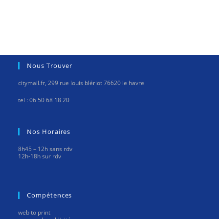
Nous Trouver
citymail.fr, 299 rue louis blériot 76620 le havre
tel : 06 50 68 18 20
Nos Horaires
8h45 – 12h sans rdv
12h-18h sur rdv
Compétences
web to print