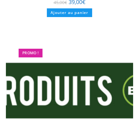
39,00
€
45,00
€
Ajouter au panier
PROMO !