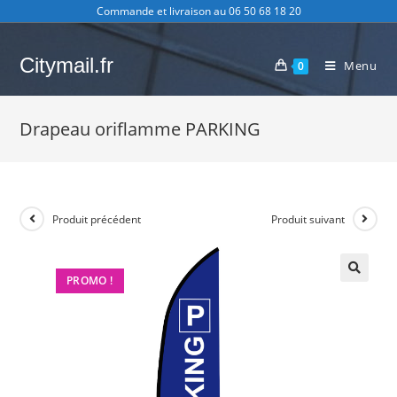
Skip
Commande et livraison au 06 50 68 18 20
to
content
Citymail.fr
Menu
0
Drapeau oriflamme PARKING
Produit précédent
Produit suivant
PROMO !