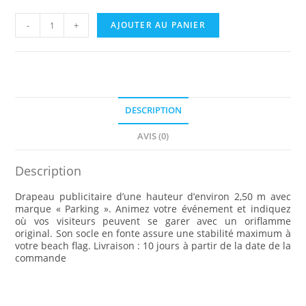
quantité
-
+
AJOUTER AU PANIER
de
Drapeau
oriflamme
PARKING
DESCRIPTION
AVIS (0)
Description
Drapeau publicitaire d’une hauteur d’environ 2,50 m avec
marque « Parking ». Animez votre événement et indiquez
où vos visiteurs peuvent se garer avec un oriflamme
original. Son socle en fonte assure une stabilité maximum à
votre beach flag. Livraison : 10 jours à partir de la date de la
commande