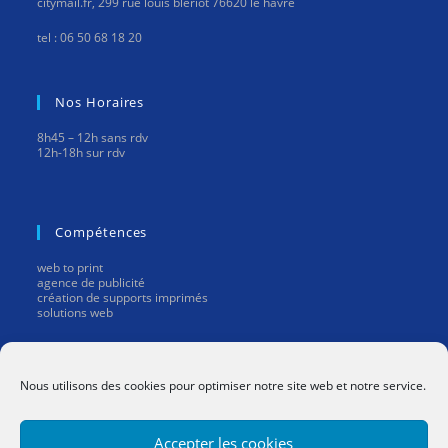
citymail.fr, 299 rue louis blériot 76620 le havre
tel : 06 50 68 18 20
Nos Horaires
8h45 – 12h sans rdv
12h-18h sur rdv
Compétences
web to print
agence de publicité
création de supports imprimés
solutions web
Mentions Légales
Nous utilisons des cookies pour optimiser notre site web et notre service.
mentions légales
Accepter les cookies