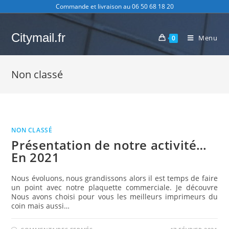
Skip
Commande et livraison au 06 50 68 18 20
to
content
Citymail.fr
Menu
0
Non classé
NON CLASSÉ
Présentation de notre activité…
En 2021
Nous évoluons, nous grandissons alors il est temps de faire
un point avec notre plaquette commerciale. Je découvre
Nous avons choisi pour vous les meilleurs imprimeurs du
coin mais aussi…