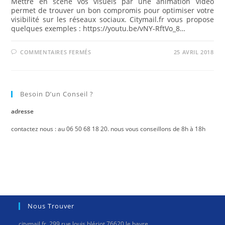
Mettre en scène vos visuels par une animation vidéo
permet de trouver un bon compromis pour optimiser votre
visibilité sur les réseaux sociaux. Citymail.fr vous propose
quelques exemples : https://youtu.be/vNY-RftVo_8…
SUR
COMMENTAIRES FERMÉS
25 AVRIL 2018
ANIMATION
VIDÉO
POUR
LES
RÉSEAUX
SOCIAUX
Besoin D’un Conseil ?
adresse
contactez nous : au 06 50 68 18 20. nous vous conseillons de 8h à 18h
Nous Trouver
citymail.fr, 299 rue louis blériot 76620 le havre