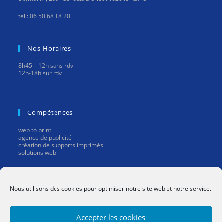
tel : 06 50 68 18 20
Nos Horaires
8h45 – 12h sans rdv
12h-18h sur rdv
Compétences
web to print
agence de publicité
création de supports imprimés
solutions web
Mentions Légales
Nous utilisons des cookies pour optimiser notre site web et notre service.
mentions légales
Accepter les cookies