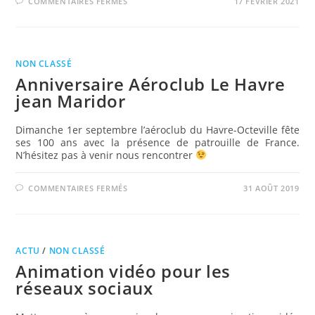
SUR
COMMENTAIRES FERMÉS
17 FÉVRIER 2021
PRÉSENTATION
DE
NOTRE
ACTIVITÉ…
EN
2021
NON CLASSÉ
Anniversaire Aéroclub Le Havre
jean Maridor
Dimanche 1er septembre l’aéroclub du Havre-Octeville fête
ses 100 ans avec la présence de patrouille de France.
N’hésitez pas à venir nous rencontrer
SUR
COMMENTAIRES FERMÉS
31 AOÛT 2019
ANNIVERSAIRE
AÉROCLUB
LE
HAVRE
JEAN
MARIDOR
ACTU
/
NON CLASSÉ
Animation vidéo pour les
réseaux sociaux