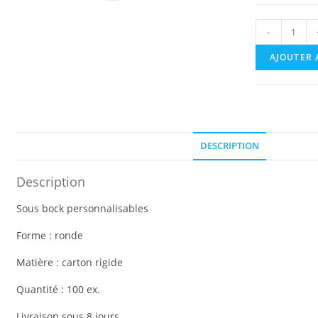
quantit
-
de
Sous
AJOUTER 
bock
rond
100
ex.
DESCRIPTION
Description
Sous bock personnalisables
Forme : ronde
Matière : carton rigide
Quantité : 100 ex.
Livraison sous 8 jours