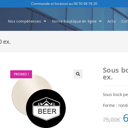
Commande et livraison au 06 50 68 18 20
Nos compétences
Notre boutique en ligne
Actu
Con
 ex.
Sous b
PROMO !
ex.
Sous bock pe
Forme : rond
75,00
€