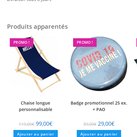
Produits apparentés
PROMO !
PROMO !
Chaise longue
Badge promotionnel 25 ex.
personnalisable
+ PAO
99,00
€
29,00
€
119,00
€
39,00
€
Ajouter au panier
Ajouter au panier