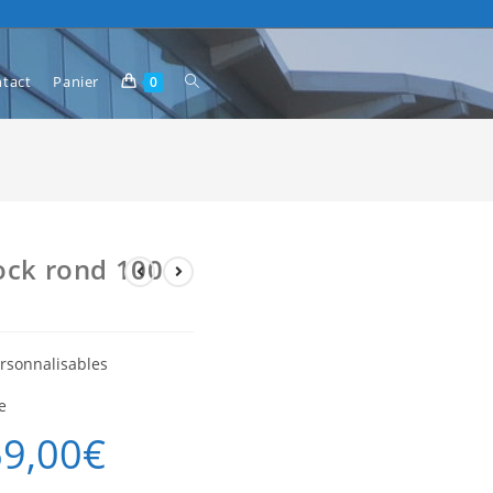
tact
Panier
0
ock rond 100
rsonnalisables
e
69,00
€