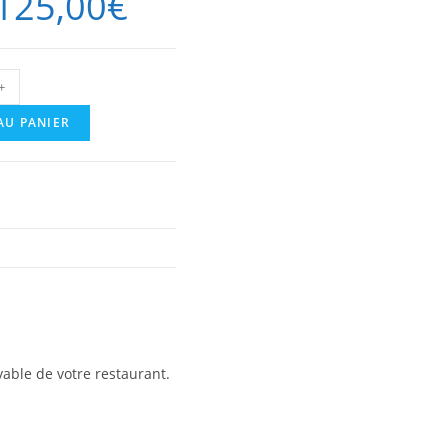
125,00
€
é
+
AU PANIER
able de votre restaurant.