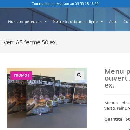
Commande et livraison au 06 50 68 18 20
Nos compétences
Notre boutique en ligne
Actu
Con
ouvert A5 fermé 50 ex.
Menu pl
PROMO !
ouvert
ex.
Menus plast
verso, rainur
Quantité : 50