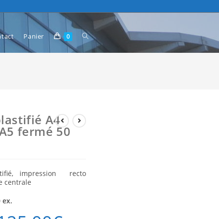
tact
Panier
0
astifié A4
 A5 fermé 50
ifié, impression recto
e centrale
 ex.