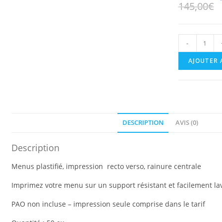
145,00
€
quantit
-
de
Menu
AJOUTER 
plastifié
A4
ouvert
A5
fermé
50
ex.
DESCRIPTION
AVIS (0)
Description
Menus plastifié, impression recto verso, rainure centrale
Imprimez votre menu sur un support résistant et facilement lav
PAO non incluse – impression seule comprise dans le tarif