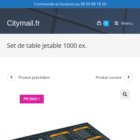
Skip
Commande et livraison au 06 50 68 18 20
to
content
Citymail.fr
Menu
0
Set de table jetable 1000 ex.
Produit précédent
Produit suivant
PROMO !