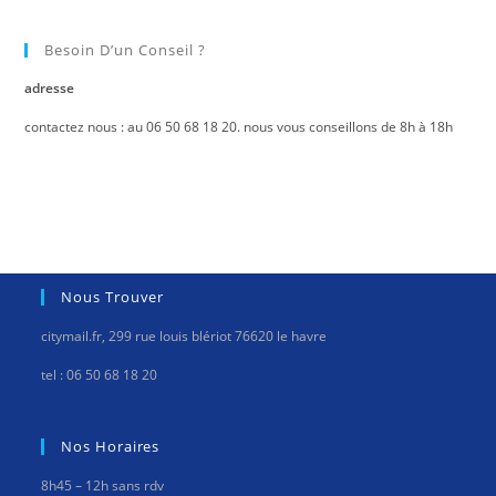
Besoin D’un Conseil ?
adresse
contactez nous : au 06 50 68 18 20. nous vous conseillons de 8h à 18h
Nous Trouver
citymail.fr, 299 rue louis blériot 76620 le havre
tel : 06 50 68 18 20
Nos Horaires
8h45 – 12h sans rdv