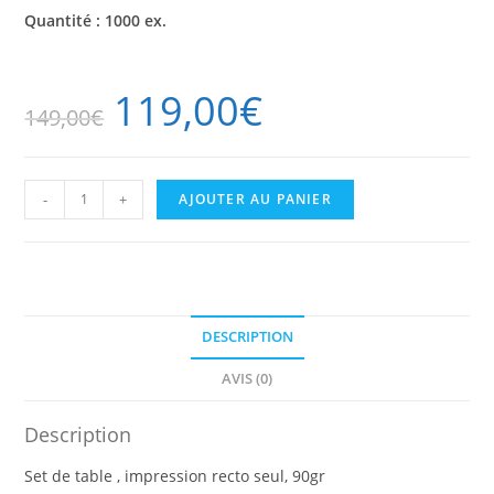
Quantité : 1000 ex.
119,00
€
149,00
€
quantité
-
+
AJOUTER AU PANIER
de
Set
de
table
jetable
1000
ex.
DESCRIPTION
AVIS (0)
Description
Set de table , impression recto
seul, 90gr