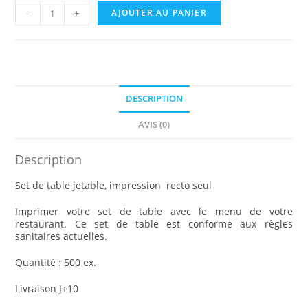
quantité
-
+
AJOUTER AU PANIER
de
Set
de
table
500
ex.
DESCRIPTION
AVIS (0)
Description
Set de table jetable, impression recto
seul
Imprimer votre set de table avec le menu de votre
restaurant. Ce set de table est conforme aux règles
sanitaires actuelles.
Quantité : 500 ex.
Livraison J+10