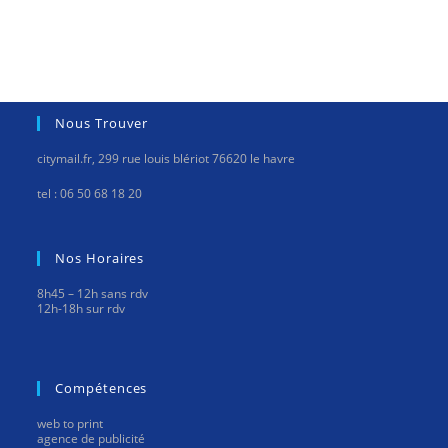
Nous Trouver
citymail.fr, 299 rue louis blériot 76620 le havre
tel : 06 50 68 18 20
Nos Horaires
8h45 – 12h sans rdv
12h-18h sur rdv
Compétences
web to print
agence de publicité