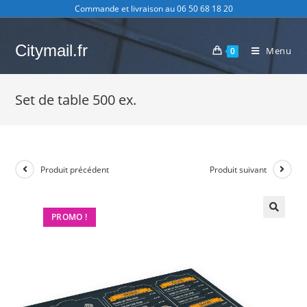
Skip
Commande et livraison au 06 50 68 18 20
to
content
Citymail.fr
Menu
0
Set de table 500 ex.
Produit précédent
Produit suivant
PROMO !